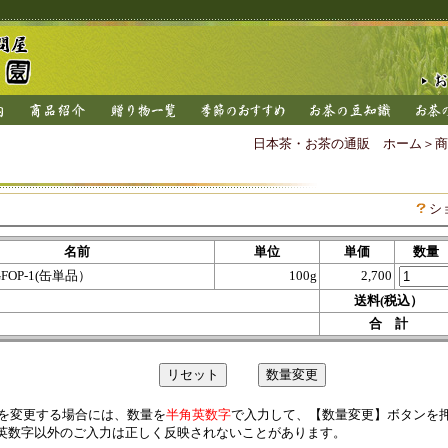
日本茶・お茶の通販 ホーム
＞
商
シ
名前
単位
単価
数量
TGFOP-1(缶単品）
100g
2,700
送料(税込）
合 計
を変更する場合には、数量を
半角英数字
で入力して、【数量変更】ボタンを
英数字以外のご入力は正しく反映されないことがあります。