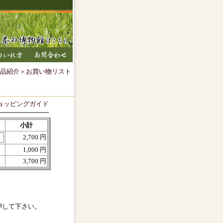
品紹介
＞お買い物リスト
ョッピングガイド
小計
2,700 円
1,000 円
3,700 円
押して下さい。