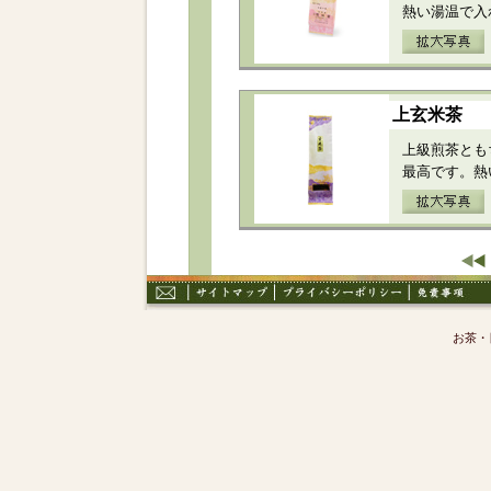
熱い湯温で入
上玄米茶
上級煎茶とも
最高です。熱
お茶・