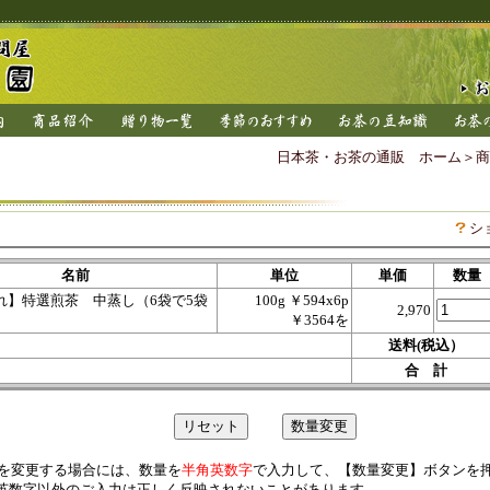
日本茶・お茶の通販 ホーム
＞
商
シ
名前
単位
単価
数量
れ】特選煎茶 中蒸し（6袋で5袋
100g ￥594x6p
2,970
）
￥3564を
送料(税込）
合 計
を変更する場合には、数量を
半角英数字
で入力して、【数量変更】ボタンを
英数字以外のご入力は正しく反映されないことがあります。