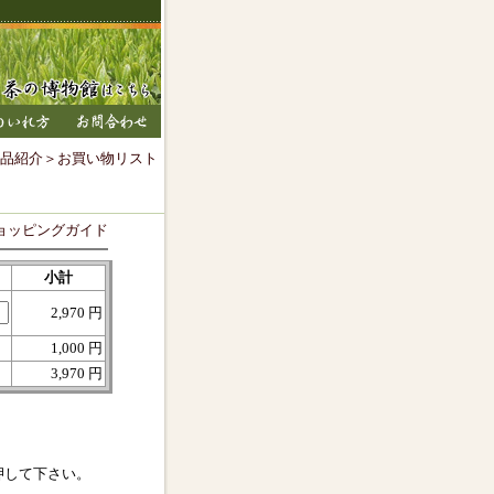
品紹介
＞お買い物リスト
ョッピングガイド
小計
2,970 円
1,000 円
3,970 円
押して下さい。