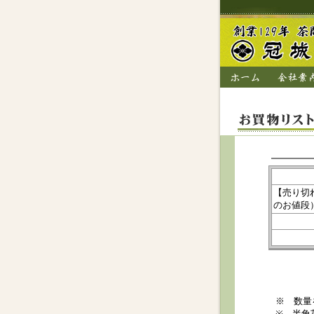
【売り切
のお値段
※ 数量
※ 半角