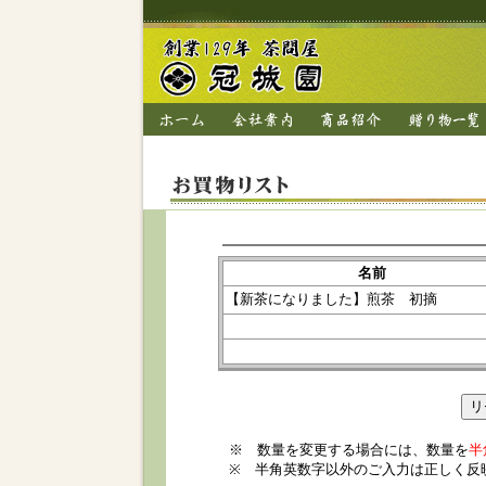
名前
【新茶になりました】煎茶 初摘
※ 数量を変更する場合には、数量を
半
※ 半角英数字以外のご入力は正しく反