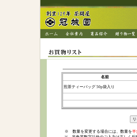
名前
煎茶ティーバッグ 50p袋入り
※ 数量を変更する場合には、数量を
半
※ 半角英数字以外のご入力は正しく反