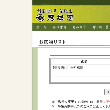
名前
【売り切れ】吉例福茶
※ 数量を変更する場合には、数量を
半
※ 半角英数字以外のご入力は正しく反